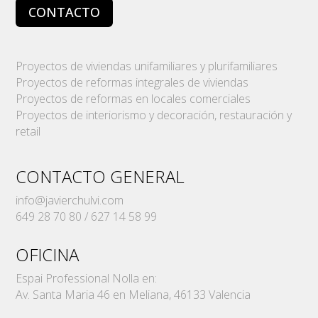
CONTACTO
Proyectos de viviendas unifamiliares y plurifamiliares
Proyectos de reformas integrales de viviendas
Proyectos de reformas en locales comerciales
Proyectos de interiorismo y decoración, restauración y
retail
CONTACTO GENERAL
info@javierchulvi.com
649 28 70 80 / 627 14 58 99
OFICINA
Espai Professional Nolla en:
Av. Santa Maria 46 en Meliana, 46133 Valencia