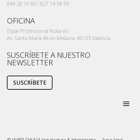
649 28 70 80 / 627 14 58 99
OFICINA
Espai Professional Nolla en:
Av. Santa Maria 46 en Meliana, 46133 Valencia
SUSCRÍBETE A NUESTRO
NEWSLETTER
SUSCRÍBETE
© JAVIER CHULVI Arquitectura & Interiorismo
Aviso legal