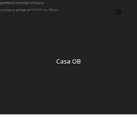
Reproductor
upported or source(s) not found
de
hulvi.com/wp-content/uploads/2023/06/casa-OB.mp4
vídeo
Casa OB